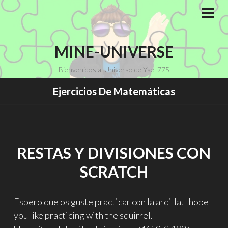
Saltar
al
MEN
PRI
contenido
MINE-UNIVERSE
Bienvenidos al Universo de Yael 775
Ejercicios De Matemáticas
RESTAS Y DIVISIONES CON
SCRATCH
Espero que os guste practicar con la ardilla. I hope
you like practicing with the squirrel.