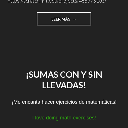
https://scratch.mit.edu/projects/465975103/
"RESTAS
LEER MÁS
Y
DIVISIONES
CON
SCRATCH"
¡SUMAS CON Y SIN
LLEVADAS!
¡Me encanta hacer ejercicios de matemáticas!
I love doing math exercises!