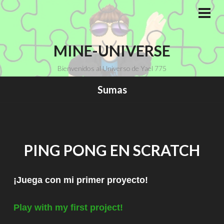
Saltar
al
MEN
PRI
contenido
MINE-UNIVERSE
Bienvenidos al Universo de Yael 775
Sumas
PING PONG EN SCRATCH
¡Juega con mi primer proyecto!
Play with my
first project!