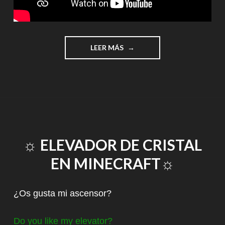
"CUBO
LEER MÁS
DE
RUBIK"
☼ ELEVADOR DE CRISTAL
EN MINECRAFT☼
¿Os gusta mi ascensor?
Do you like my elevator?