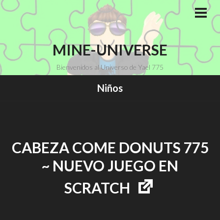
Saltar
al
MEN
PRI
contenido
MINE-UNIVERSE
Bienvenidos al Universo de Yael 775
Niños
CABEZA COME DONUTS 775
~ NUEVO JUEGO EN
SCRATCH