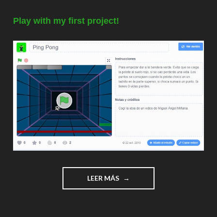
Play with my
first project!
"PING
LEER MÁS
PONG
EN
SCRATCH"