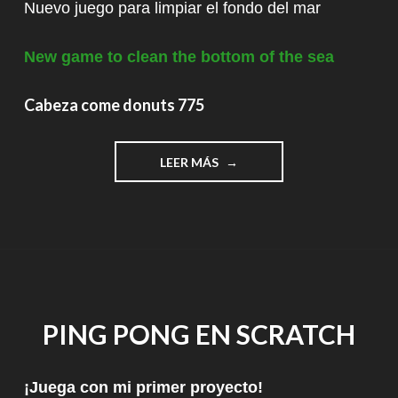
Nuevo juego para limpiar el fondo del mar
New game to clean the bottom of the sea
Cabeza come donuts 775
"CABEZA
LEER MÁS
COME
DONUTS
775
~
NUEVO
JUEGO
EN
SCRATCH"
PING PONG EN SCRATCH
¡Juega con mi primer proyecto!