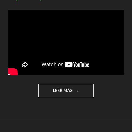
"☼
LEER MÁS
ELEVADOR
DE
CRISTAL
EN
MINECRAFT☼"