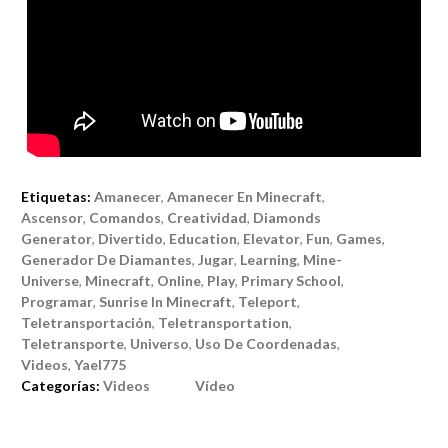
Etiquetas:
Amanecer
,
Amanecer En Minecraft
,
Ascensor
,
Comandos
,
Creatividad
,
Diamonds
Generator
,
Divertido
,
Education
,
Elevator
,
Fun
,
Games
,
Generador De Diamantes
,
Jugar
,
Learning
,
Mine-
Universe
,
Minecraft
,
Online
,
Play
,
Primary School
,
Programar
,
Sunrise In Minecraft
,
Teleport
,
Teletransportación
,
Teletransportation
,
Teletransporte
,
Universo
,
Uso De Coordenadas
,
Videos
,
Yael775
Categorías:
Videos
Vídeo