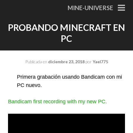
Saltar
MINE-UNIVERSE
al
MEN
PRI
contenido
PROBANDO MINECRAFT EN
PC
Publicada en
diciembre 23, 2018
por
Yael775
Primera grabación usando Bandicam con mi
PC nuevo.
Bandicam first recording with my new PC.